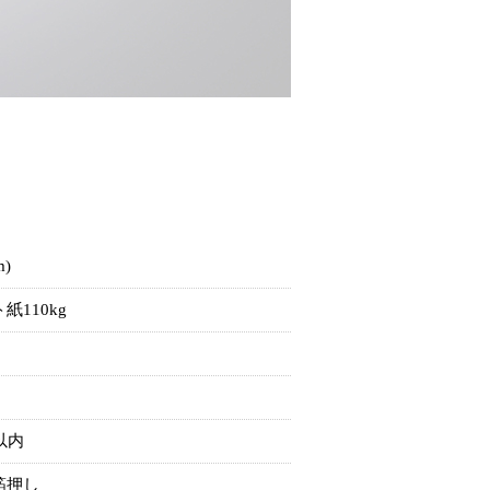
m)
紙110kg
m以内
箔押し