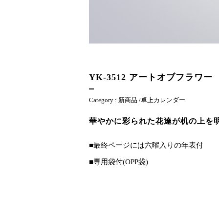
YK-3512
アートオブフラワー
Category :
新商品
/
卓上カレンダー
華やかに彩られた花達が机の上を
■最終ページには六曜入りの年表付
■専用袋付(OPP袋)