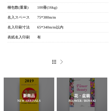
梱包数(重量)
100冊(16kg)
名入スペース
75*380m/m
名入印刷寸法
65*340m/m以内
表紙名入印刷
有
新商品
花・盆栽
NEW ARRIVALS
FLOWER / BONSAI