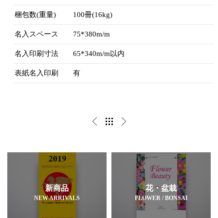
梱包数(重量)
100冊(16kg)
名入スペース
75*380m/m
名入印刷寸法
65*340m/m以内
表紙名入印刷
有
新商品
花・盆栽
NEW ARRIVALS
FLOWER / BONSAI