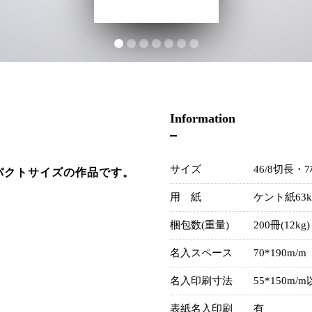
Information
サイズ
46/8切長・7枚
パクトサイズの作品です。
用 紙
ケント紙63k
梱包数(重量)
200冊(12kg)
名入スペース
70*190m/m
名入印刷寸法
55*150m/
表紙名入印刷
有