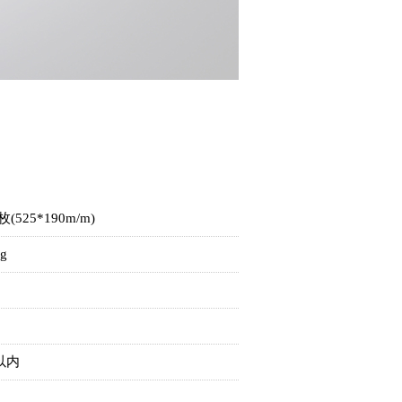
(525*190m/m)
g
m以内