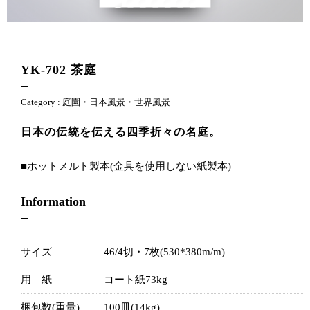
YK-702
茶庭
Category :
庭園・日本風景・世界風景
日本の伝統を伝える四季折々の名庭。
■ホットメルト製本(金具を使用しない紙製本)
Information
サイズ
46/4切・7枚(530*380m/m)
用 紙
コート紙73kg
梱包数(重量)
100冊(14kg)